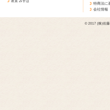
産直 みずほ
特商法に
会社情報
© 2017 (株)佐藤フ