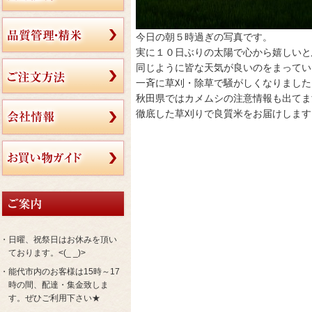
今日の朝５時過ぎの写真です。
実に１０日ぶりの太陽で心から嬉しいと
同じように皆な天気が良いのをまってい
一斉に草刈・除草で騒がしくなりました
秋田県ではカメムシの注意情報も出てま
徹底した草刈りで良質米をお届けします
・日曜、祝祭日はお休みを頂い
ております。<(_ _)>
・能代市内のお客様は15時～17
時の間、配達・集金致しま
す。ぜひご利用下さい★