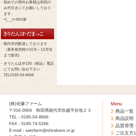
・初めての県外お客様は初回の
み代引きにてお願いしており
ます。
<(_ _)>ｸﾛﾈｺ便
・能代市内配達しております
（新米発売時の10月～12月頃
まで販売)
・きりたんぽ＠150（税込）電話
にてお問い合せ下さい
TEL0185-54-8666
(株)佐藤ファーム
Menu
〒016-0004 秋田県能代市吹越字谷地２３
商品一覧
TEL：0185-54-8666
商品説明
FAX：0185-74-5266
品質管理
E-mail：satofarm@shirakami.or.jp
ご注文方