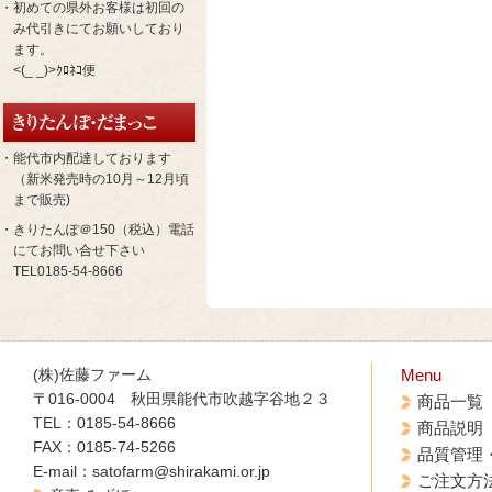
・初めての県外お客様は初回の
み代引きにてお願いしており
ます。
<(_ _)>ｸﾛﾈｺ便
・能代市内配達しております
（新米発売時の10月～12月頃
まで販売)
・きりたんぽ＠150（税込）電話
にてお問い合せ下さい
TEL0185-54-8666
(株)佐藤ファーム
Menu
〒016-0004 秋田県能代市吹越字谷地２３
商品一覧
TEL：0185-54-8666
商品説明
FAX：0185-74-5266
品質管理
E-mail：satofarm@shirakami.or.jp
ご注文方