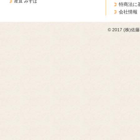
産直 みずほ
特商法に
会社情報
© 2017 (株)佐藤フ