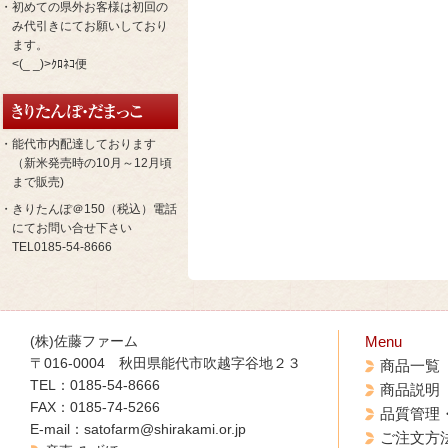
・初めての県外お客様は初回の
み代引きにてお願いしており
ます。
<(_ _)>ｸﾛﾈｺ便
・能代市内配達しております
（新米発売時の10月～12月頃
まで販売)
・きりたんぽ＠150（税込）電話
にてお問い合せ下さい
TEL0185-54-8666
(株)佐藤ファーム
Menu
〒016-0004 秋田県能代市吹越字谷地２３
商品一覧
TEL：0185-54-8666
商品説明
FAX：0185-74-5266
品質管理
E-mail：satofarm@shirakami.or.jp
ご注文方