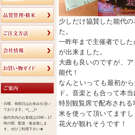
少しだけ協賛した能代の
た。
一昨年まで主催者でした
が出来ました。
大曲も良いのですが、ア
能代！
なんといっても最初から
ド。音楽とも合って本当
特別観覧席で配布される
・日曜、祝祭日はお休みを頂い
ております。<(_ _)>
米を使って頂いてますし
・能代市内のお客様は15時～17
花火が観れそうです！
時の間、配達・集金致しま
す。ぜひご利用下さい★