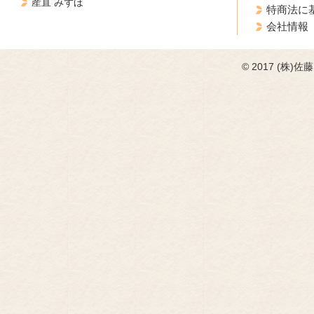
産直 みずほ
特商法に
会社情報
© 2017 (株)佐藤フ