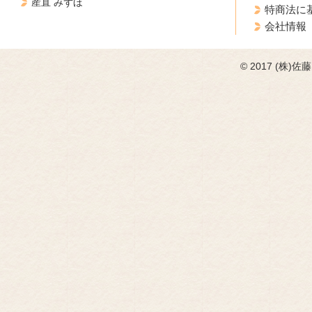
産直 みずほ
特商法に
会社情報
© 2017 (株)佐藤フ