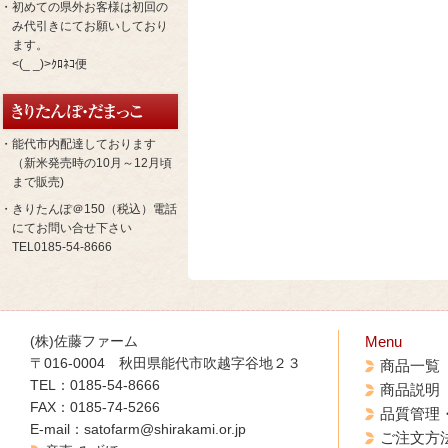
・初めての県外お客様は初回の
み代引きにてお願いしており
ます。
<(_ _)>ｸﾛﾈｺ便
・能代市内配達しております
（新米発売時の10月～12月頃
まで販売)
・きりたんぽ＠150（税込）電話
にてお問い合せ下さい
TEL0185-54-8666
(株)佐藤ファーム
Menu
〒016-0004 秋田県能代市吹越字谷地２３
商品一覧
TEL：0185-54-8666
商品説明
FAX：0185-74-5266
品質管理
E-mail：satofarm@shirakami.or.jp
ご注文方