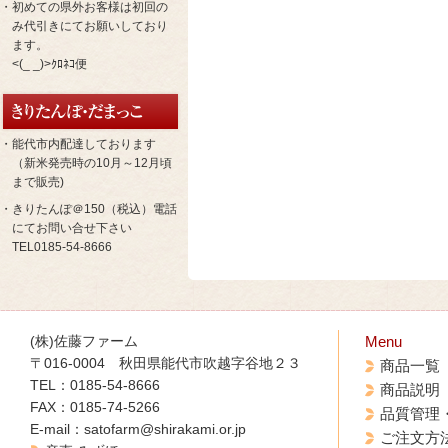
・初めての県外お客様は初回の
み代引きにてお願いしており
ます。
<(_ _)>ｸﾛﾈｺ便
・能代市内配達しております
（新米発売時の10月～12月頃
まで販売)
・きりたんぽ＠150（税込）電話
にてお問い合せ下さい
TEL0185-54-8666
(株)佐藤ファーム
Menu
〒016-0004 秋田県能代市吹越字谷地２３
商品一覧
TEL：0185-54-8666
商品説明
FAX：0185-74-5266
品質管理
E-mail：satofarm@shirakami.or.jp
ご注文方