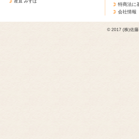
産直 みずほ
特商法に
会社情報
© 2017 (株)佐藤フ