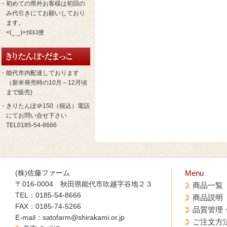
・初めての県外お客様は初回の
み代引きにてお願いしており
ます。
<(_ _)>ｸﾛﾈｺ便
・能代市内配達しております
（新米発売時の10月～12月頃
まで販売)
・きりたんぽ＠150（税込）電話
にてお問い合せ下さい
TEL0185-54-8666
(株)佐藤ファーム
Menu
〒016-0004 秋田県能代市吹越字谷地２３
商品一覧
TEL：0185-54-8666
商品説明
FAX：0185-74-5266
品質管理
E-mail：satofarm@shirakami.or.jp
ご注文方