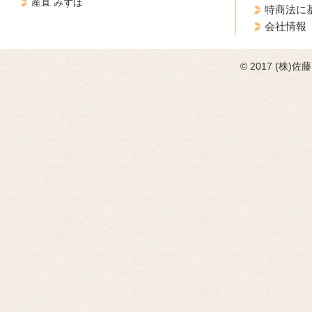
産直 みずほ
特商法に
会社情報
© 2017 (株)佐藤フ